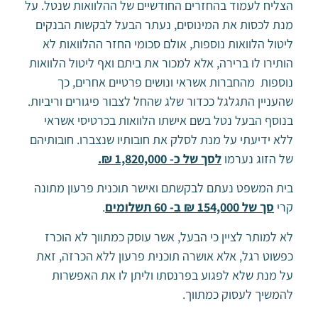
הצליח לעמוד בהחזרים החודשיים של ההלוואות שנטל. על
מנת לכסות את המינוסים, נעתר הבעל לבקשות הבנקים
ליטול הלוואות נוספות, אולם סכומי החזר ההלוואות לא
הותירו לו ברירה, אלא למכור את ביתם ואף ליטול הלוואות
נוספות מהחברות אשראי ונושים פרטיים אחרים, כך
שהעניין התגלגל ככדור שלג שהחל לצבור פיגורים וריביות.
בנוסף הבעל נטל בשם אישתו הלוואות בכרטיסי אשראי
ללא ידיעתי על מנת לסלק את חובותיו שנצברו. חובותיהם
של הזוג נערמו
לסך של כ- 1,820,000 ₪.
בית המשפט נעתם לבקשתם ואישר תוכנית פרעון מתונה
קרי
סך של 154,000 ₪ ב- 60 תשלומים
.
לא למותר לציין כי הבעל, אשר עוסק כמתווך לא הוכרז
כפשוט רגל, אלא אושרה תוכנית פרעון ללא הכרזה, זאת
על מנת שלא לפגוע בפרנסתו וליתן לו את האפשרות
להמשיך לעסוק כמתווך.