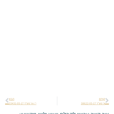
קודם
הבא
א' פש"ר 38622-05-17
י' ו-א' פש"ר 33431-05-17