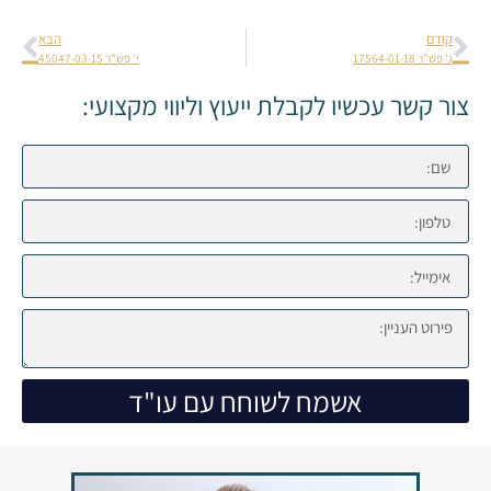
קודם
הבא
ג' פש"ר 17564-01-18
י' פש"ר 45047-03-15
צור קשר עכשיו לקבלת ייעוץ וליווי מקצועי:
אשמח לשוחח עם עו"ד