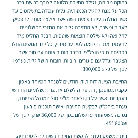
רחוקה מביתה, נטלה החייבת הלוואה לצורך רכישת רכב,
הכל על מנת להגיל הכנסותיה. גלית עמדה בתשלומים עד
אשר החלה בעיה רפואית קשה אשר אילצה אותה להפסיק
לעבוד ומשכך, לא החזירה גלית את החזרי התשלומים
להלוואה ולא שילמה הוצאות שוטפות. הבנק החליט מיד
להעמיד את ההלוואה לפירעון מידיי, וכל יתר הנושים החלו
בפתיחת תיקי הוצל"פ. הדבר הותיר אותה עם חוב אשר
הצטבר וגדל עם פיגורים וריביות. חובותיה של גלית נערמו
לסך של כ- 300,000₪.
החייבת הגישה דוחות דו חודשים למנהל המיוחד באפון
עקבי וממוסמך, והקפידה לשלם את צו התשלומים החודשי
בעקביות. אשר על כן, ולאחר מו"מ מול המנהל המיוחד,
נעתר ביהמ"ש לבקשת החייבת ואישר תוכנית פירעון
נמוכה משמעותית: תשלום בסך של 36,000 ₪ קרי סך של
800₪ *45 .
בית המשפט נעתר לבקשת החייבת בשים לב לנסיבותיה,