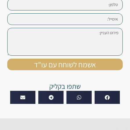
אשמח לשוחח עם עו"ד
שתפו בקליק