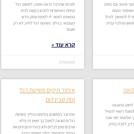
ור מיטיב עם החייב
למרות שהדבר נראה תמוה, לפושט רגל
 ממספר הגנות
קיימת האפשרות להגיש בקשה לבית
 לו להמשיך לנהל
המשפט לאשר לו לפתוח עסק חדש
חשש מהלכיי גבייה
כעצמאי. בהליך פשיטת רגל לחייב לא רק
חובות
קרא עוד »
27/06/2019
היגה
איחוד תיקים פשיטת רגל
ומה שביניהם
לסעיף 66 (א) לחוק ההוצאה
פועל רשאי להטיל
המדובר במושגים בולטים בהליך פשיטת
כך שלאחר חצי שנה
רגל ובהוצאה לפועל כך שאין זה פלא
ין, לזוכה בתיק
שרבים מתבלבלים ולא בהכרח מבינים את
ההליך המתאים. הליך פשיטת הרגל