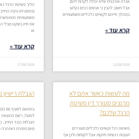
אגדה אורבנית שלא יכולה לקרות להם
הליך פשיטת הרגל כאמ
אבל חשוב להבין כי אנשים רבים נקלעו
ובמסגרתו נהנה החייב
במהלך חייהם לקשיים כלכליים משמעותיים
משמעותיות המאפשרות
את חייו בשקט מבלי ה
קרא עוד »
או
קרא עוד »
27/06/2019
12/08/2019
מה לעשות כאשר אתם לא
​הגבלת רישיון נ
מרוצים מעורך דין פשיטת
בהתאם 
הרגל שלכם​?
לפועל, רשם ההוצאה ל
הגבלות כנגד החייב. 
פשיטת רגל וקשיים כלכליים מעוררים
מיום מסירת האזהרה כד
תגובות רגשיות חזקות אצל לקוחות ולכן אף