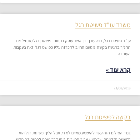
משרד עו"ד פשיטת רגל
עו"ד פשיטת רגל, הוא עורך דין אשר עוסק בתחום פשיטת רגל מתחיל את
ההליך בהגשת בקשה מטעם החייב להכרזה עליו כפושט רגל. זאת בעקבות
העובדה
קרא עוד »
21/08/2018
בקשה לפשיטת רגל
צמד המילים הזה עשוי להישמע מאיים למדי, אבל הליך פשיטת רגל הוא
למעשה הזדמנות של ממש עבור החייבים. זוהי דרך טובה לפתוח דף חדש