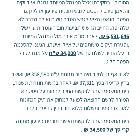
החובות". בחקירתו אצל המנהל המיוחד נתגלו אי דיוקים
והנאמן סירב להסכים לגבש תוכנית פירעון או ליתן צו
הפטר. הנאמן הציע לגבש הסדר נושים ואולם הדבר לא
עלה יפה. החייב הגיש 6 תביעות חוב העומדות ע"י
של
6,591,646 ₪.
לאחר מו"מ אורך מול המנהל המיוחד
,וסגירת תיקים משותפים של אייל ואישתו, הגענו להסכמה
כי על החייב לשלם סך של
34,000 ש"ח
על מנת לקבל
הפטר חלוט.
לא זו אף זו, לחייב היה חוב מזונות ע"ס 358,590 ₪, ואושר
בדין קדימה בסך 37,311 ₪. לאחר בקשות חוזרות ונשנות,
בית המשפט נעתר לבקשת החייב לחתום על פסיקתא
המורה לרשם ההוצאה לפועל למחוק את תיק המזונות
לאור צו הפטר ותשלום מלוא חוב בדין קדימה בלבד.
בית המשפט נעתר לבקשתו ואישר תוכנית פירעון מתונה
קרי
סך של 34,500 ₪ .