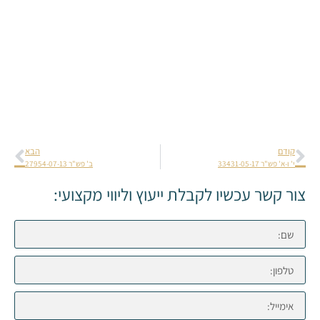
קודם
הבא
י' ו-א' פש"ר 33431-05-17
ב' פש"ר 27954-07-13
צור קשר עכשיו לקבלת ייעוץ וליווי מקצועי: