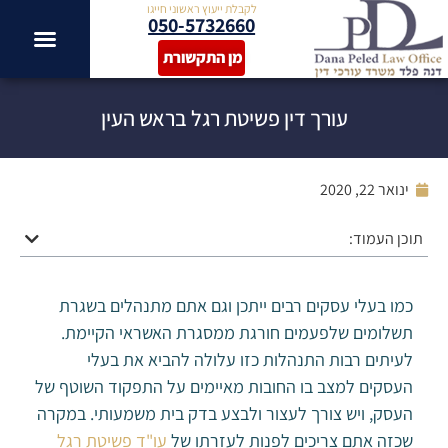
לקבלת ייעוץ ראשוני חייגו
050-5732660
מן התקשורת
עורך דין פשיטת רגל בראש העין
ינואר 22, 2020
תוכן העמוד:
כמו בעלי עסקים רבים ייתכן וגם אתם מתנהלים בשגרת
תשלומים שלפעמים חורגת ממסגרת האשראי הקיימת.
לעיתים רבות התנהלות כזו עלולה להביא את בעלי
העסקים למצב בו החובות מאיימים על התפקוד השוטף של
העסק, ויש צורך לעצור ולבצע בדק בית משמעותי. במקרה
שכזה אתם צריכים לפנות לעזרתו של
עו"ד פשיטת רגל