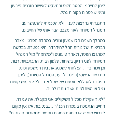
ליתן לחייב צו הפטר חלוט והתעקש לאישור תוכנית פירעון
ומימוש כספים בקופות גמל.
התנגדתי נחרצות לעניין ולא הסכמתי להתפשר עם
המנהל המיוחד לאור מצבם הבריאותי של החייבים.
במהלך השנים חלו שמעון ונורית במחלת הסרטן ומצבה
הבריאותי של נורית החל להידרדר והיא נפטרה. בבקשה
למתו צו הפטר, ולאחר טיעונים ו"מלחמה" מול המנהל
המיוחד לפני הדיון, בשיחות טלפון רבות, התכתבויות רבות
וכן ויכוח בדיון, הצלחתי לשכנע את בית המשפט וכונס
הנכסים הרישמי (בניגוד לדעת המנהל המיוחד), ליתן
הפטר חלוט ללא תוספת של שקל אחד וללא מימוש קופות
גמל או השתלמות אשר נותרו לחייב.
"לאור שקילת מכלול השיקולים אני מקבלת את עמדת
החייב הנתמכת בעמדת הכנ"ר ….בנסיבות אלו אין מקום
לדרוש מימוש או הוספת כספים נוספים ממקורות חיצוניים"