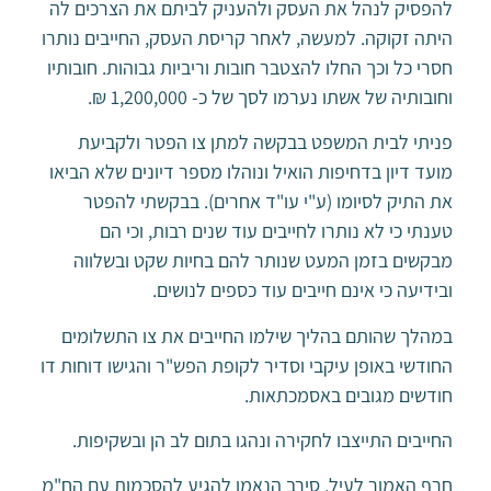
להפסיק לנהל את העסק ולהעניק לביתם את הצרכים לה
היתה זקוקה. למעשה, לאחר קריסת העסק, החייבים נותרו
חסרי כל וכך החלו להצטבר חובות וריביות גבוהות. חובותיו
וחובותיה של אשתו נערמו לסך של כ- 1,200,000 ₪.
פניתי לבית המשפט בבקשה למתן צו הפטר ולקביעת
מועד דיון בדחיפות הואיל ונוהלו מספר דיונים שלא הביאו
את התיק לסיומו (ע"י עו"ד אחרים). בבקשתי להפטר
טענתי כי לא נותרו לחייבים עוד שנים רבות, וכי הם
מבקשים בזמן המעט שנותר להם בחיות שקט ובשלווה
ובידיעה כי אינם חייבים עוד כספים לנושים.
במהלך שהותם בהליך שילמו החייבים את צו התשלומים
החודשי באופן עיקבי וסדיר לקופת הפש"ר והגישו דוחות דו
חודשים מגובים באסמכתאות.
החייבים התייצבו לחקירה ונהגו בתום לב הן ובשקיפות.
חרף האמור לעיל, סירב הנאמן להגיע להסכמות עם הח"מ